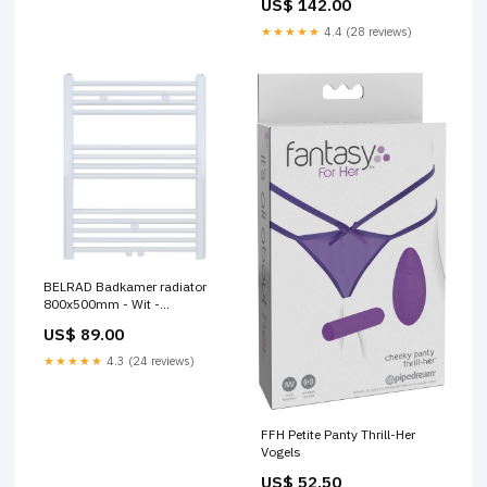
US$ 142.00
hangtoilet met bidetfunctie
★★★★★
4.4 (28 reviews)
BELRAD Badkamer radiator
800x500mm - Wit -
Middenaansluiting - 352W
US$ 89.00
Toiletten
★★★★★
4.3 (24 reviews)
FFH Petite Panty Thrill-Her
Vogels
US$ 52.50