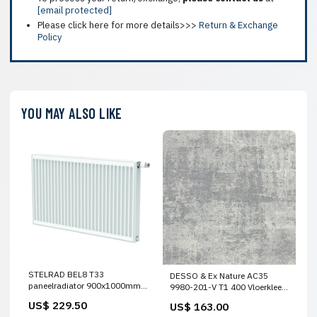
[email protected]
Please click here for more details>>>
Return & Exchange
Policy
YOU MAY ALSO LIKE
STELRAD BEL8 T33
DESSO & Ex Nature AC35
paneelradiator 900x1000mm -
9980-201-V T1 400 Vloerkleed
Wit - Middenaansluiting -
– Natuurlijk Ontwerp door
US$ 229.50
US$ 163.00
3334W Keukenkraan
Odette Ex Maat:Staalaanvraag