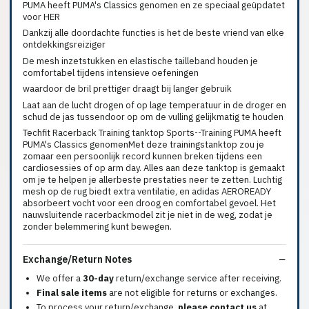
PUMA heeft PUMA's Classics genomen en ze speciaal geüpdatet
voor HER
Dankzij alle doordachte functies is het de beste vriend van elke
ontdekkingsreiziger
De mesh inzetstukken en elastische tailleband houden je
comfortabel tijdens intensieve oefeningen
waardoor de bril prettiger draagt bij langer gebruik
Laat aan de lucht drogen of op lage temperatuur in de droger en
schud de jas tussendoor op om de vulling gelijkmatig te houden
Techfit Racerback Training tanktop Sports--Training PUMA heeft
PUMA's Classics genomenMet deze trainingstanktop zou je
zomaar een persoonlijk record kunnen breken tijdens een
cardiosessies of op arm day. Alles aan deze tanktop is gemaakt
om je te helpen je allerbeste prestaties neer te zetten. Luchtig
mesh op de rug biedt extra ventilatie, en adidas AEROREADY
absorbeert vocht voor een droog en comfortabel gevoel. Het
nauwsluitende racerbackmodel zit je niet in de weg, zodat je
zonder belemmering kunt bewegen.
Exchange/Return Notes
We offer a
30-day
return/exchange service after receiving.
Final sale items
are not eligible for returns or exchanges.
To process your return/exchange,
please contact us
at