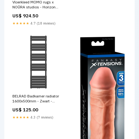
Vloerkleed MOMO rugs x
NOŪRA studios - Horizon
Multicolour Matt Arch
US$ 924.50
Maat:Zichtservice
★★★★★
4.7 (18 reviews)
BELRAD Badkamer radiator
1600x500mm - Zwart -
Middenaansluiting - 791W
US$ 125.00
doucheset
★★★★★
4.3 (7 reviews)