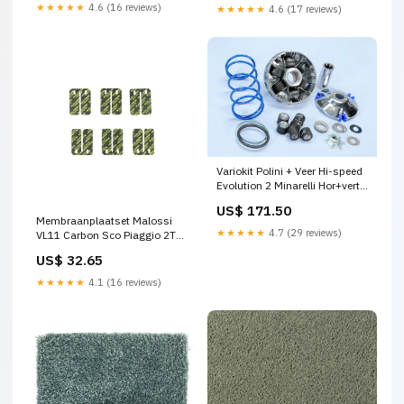
★★★★★
4.6 (16 reviews)
★★★★★
4.6 (17 reviews)
Variokit Polini + Veer Hi-speed
Evolution 2 Minarelli Hor+vert
241.753 glans zwart
US$ 171.50
Membraanplaatset Malossi
★★★★★
4.7 (29 reviews)
VL11 Carbon Sco Piaggio 2T
277054.C0 Remontluchten
US$ 32.65
★★★★★
4.1 (16 reviews)