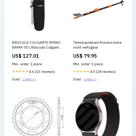
BÁSCULA COLGANTE RHINO
Teleskopierbare Rosenschere
BAMA-50 | Báscula Colgante
nicht verfügbar
50 kg Colgante | Electrónica |
US$ 127.01
US$ 79.95
para Maletas Cámaras /
Conservación
Min. order: 1 piece
Min. order: 1 piece
★★★★★
4.6 (15 reviews)
★★★★★
4.0 (28 reviews)
Sold :
Login>>
Sold :
Login>>