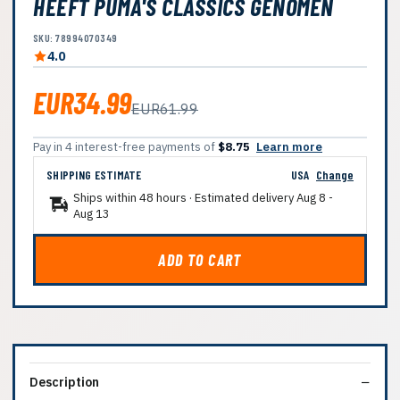
HEEFT PUMA'S CLASSICS GENOMEN
SKU: 78994070349
4.0
EUR34.99
EUR61.99
Pay in 4 interest-free payments of
$8.75
Learn more
SHIPPING ESTIMATE
USA
Change
Ships within 48 hours · Estimated delivery
Aug 8
-
Aug 13
ADD TO CART
Description