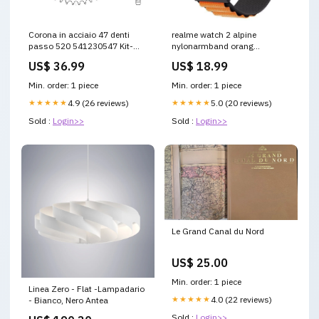
Corona in acciaio 47 denti
realme watch 2 alpine
passo 520 541230547 Kit-
nylonarmband orang
revisione-pompa-acqua-
154725145
US$ 36.99
US$ 18.99
Scooter
smartcoll_3209083NK-NAM
Min. order: 1 piece
Min. order: 1 piece
★★★★★
4.9 (26 reviews)
★★★★★
5.0 (20 reviews)
Sold :
Login>>
Sold :
Login>>
Le Grand Canal du Nord
US$ 25.00
Min. order: 1 piece
Linea Zero - Flat -Lampadario
★★★★★
4.0 (22 reviews)
- Bianco, Nero Antea
Sold :
Login>>