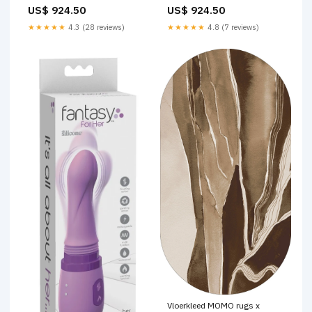
Beige/ bordeaux capsule
Multicolour vibrant capsule
US$ 924.50
US$ 924.50
Maat:Maatwerk
375.00
★★★★★
4.8 (7 reviews)
★★★★★
4.3 (28 reviews)
Vloerkleed MOMO rugs x